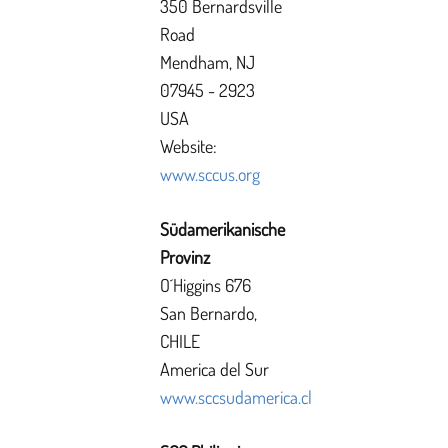
350 Bernardsville
Road
Mendham, NJ
07945 - 2923
USA
Website:
www.sccus.org
Südamerikanische
Provinz
O´Higgins 676
San Bernardo,
CHILE
America del Sur
www.sccsudamerica.cl