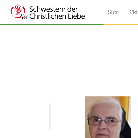
Start
Akt