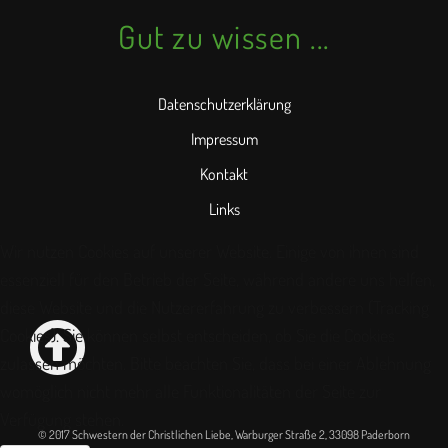
Gut zu wissen ...
Datenschutzerklärung
Impressum
Kontakt
Links
Wir nutzen Cookies auf unserer Website. Einige von ihnen sind
essenziell für den Betrieb der Seite, während andere uns helfen,
diese Website und die Nutzererfahrung zu verbessern (Tracking
Cookies). Sie können selbst entscheiden, ob Sie die Cookies
zulassen möchten. Bitte beachten Sie, dass bei einer Ablehnung
womöglich nicht mehr alle Funktionalitäten der Seite zur
Verfügung stehen.
© 2017 Schwestern der Christlichen Liebe, Warburger Straße 2, 33098 Paderborn