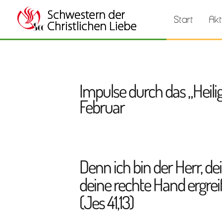
Start
Akt
Impulse durch das „Heili
Februar
Denn ich bin der Herr, dei
deine rechte Hand ergreif
(Jes 41,13)