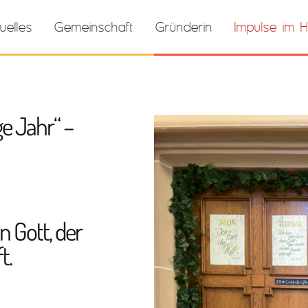
uelles
Gemeinschaft
Gründerin
Impulse im H
ge Jahr“ –
n Gott, der
t.